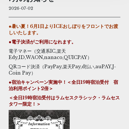
2026-07-02
●暑い夏！6月1日よりICEおしぼりをフロントでお渡
しいたします。
●電子決済がご利用になれます。
電子マネー（交通系IC,楽天
Edy,ID,WAON,nanaco,QUICPAY）
QRコード決済（PayPay,楽天Pay,d払い,auPAY,J-
Coin Pay）
●宿泊キャンペーン実施中！＜全日19時宿泊受付 宿
泊利用ポイント2倍＞
＜全日19時宿泊受付はラムセスクラシック・ラムセス
タワー限定！＞