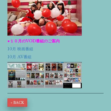
●１０
月のVOD番組のご案内
10月 映画番組
10月 AV番組
« BACK