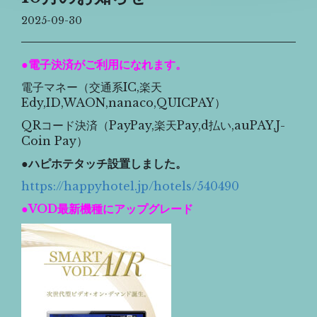
2025-09-30
●電子決済がご利用になれます。
電子マネー（交通系IC,楽天
Edy,ID,WAON,nanaco,QUICPAY）
QRコード決済（PayPay,楽天Pay,d払い,auPAY,J-
Coin Pay）
●ハピホテタッチ設置しました。
https://happyhotel.jp/hotels/540490
●VOD最新機種にアップグレード