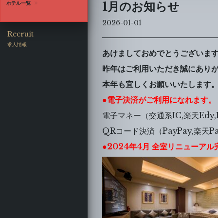
1月のお知らせ
ホテル一覧
 CLUB
2026-01-01
ラムセス クラブ |
池袋
MS
ACCESS
Recruit
求人情報
あけましておめでとうございま
 SEVEN
昨年はご利用いただき誠にあり
ラムセス セブン |
池袋
本年も宜しくお願いいたします
MS
ACCESS
●電子決済がご利用になれます。
電子マネー（交通系IC,楽天Edy,I
 RESORT
QRコード決済（PayPay,楽天Pay,
ラムセス リゾート |
蒲田
MS
ACCESS
●2024年4月 全室リニューア
 COTE
ラムセス コート |
東名川崎IC
MS
ACCESS