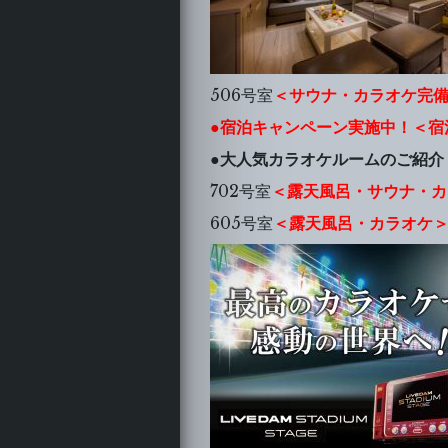
JOY 土浦
ジョイ ツチウラ |
土浦・つくば
MS
ACCESS
506号室
＜サウナ・カラオケ完
●宿泊キャンペーン実施中！＜宿
●大人気カラオケルームのご紹介
702号室
＜露天風呂・サウナ・カ
605号室
＜露天風呂・カラオケ