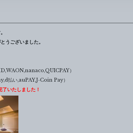
す。
がとうございました。
。
D,WAON,nanaco,QUICPAY）
d払い,auPAY,J-Coin Pay）
ル完了いたしました！