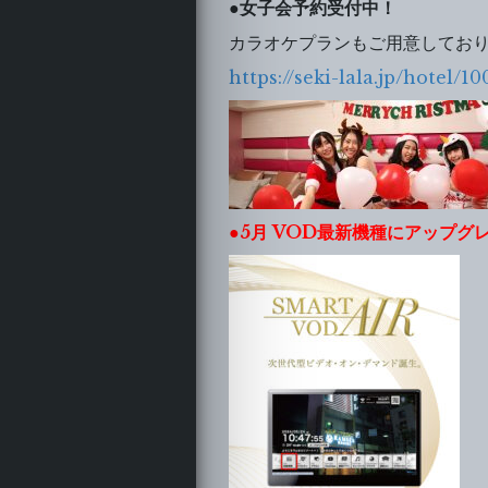
●
女子会予約受付中！
カラオケプランもご用意してお
https://seki-lala.jp/hotel/10
●5月 VOD最新機種にアップ