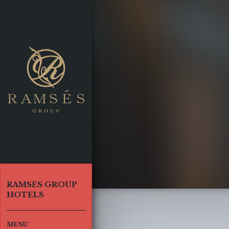
UP HOTELS
OUP HOME
合トップページ
CLASSIC
ラムセスクラシック |
池袋
MS
ACCESS
 TOWER
RAMSES GROUP
HOTELS
ラムセスタワー |
池袋
MS
ACCESS
MENU