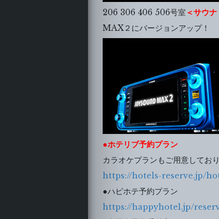
206 306 406 506号室
＜サウナ
MAX２にバージョンアップ！
●ホテリブ予約プラン
カラオケプランもご用意してお
https://hotels-reserve.jp/ho
●ハピホテ予約プラン
https://happyhotel.jp/reser