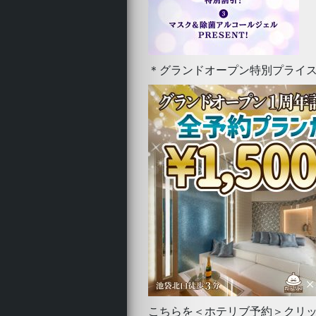
JOY 土浦
ジョイ ツチウラ |
土浦・つくば
MS
ACCESS
＊グランドオープン特別プライ
こちらを＜ホテリブ予約＞クリ