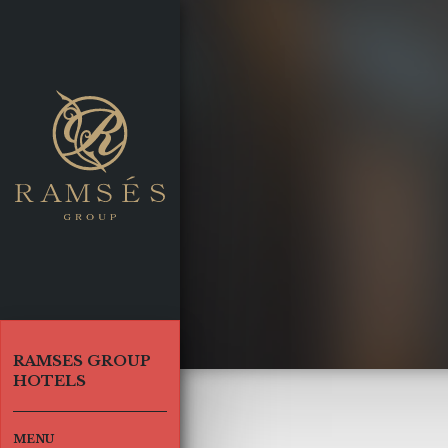
UP HOTELS
OUP HOME
合トップページ
CLASSIC
ラムセスクラシック |
池袋
MS
ACCESS
 TOWER
RAMSES GROUP
HOTELS
ラムセスタワー |
池袋
MS
ACCESS
MENU