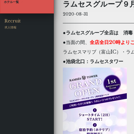
ラムセスグループ９月
ホテル一覧
 CLUB
2020-08-31
ラムセス クラブ |
池袋
MS
ACCESS
Recruit
求人情報
●ラムセスグループ全店は 消毒
 SEVEN
●当面の間、
全店全日20時より
ラムセス セブン |
池袋
ラムセスマリブ（富山IC）・ラ
MS
ACCESS
●池袋北口：ラムセスタワー
 RESORT
ラムセス リゾート |
蒲田
MS
ACCESS
 COTE
ラムセス コート |
東名川崎IC
MS
ACCESS