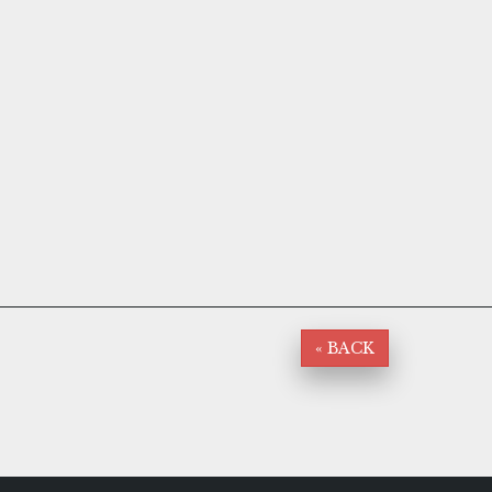
« BACK